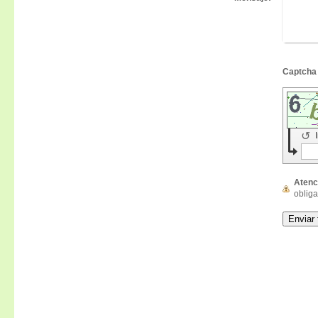
↺
Atenc
obliga