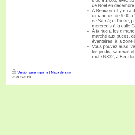
8:00 à 14:00, avec 35 
de Noël en décembre à
À Benidorm il y en a d
dimanches de 9:00 à 1
de Sarrià; et l'autre, 
mercredis à la calle G
À
, les dimanc
la Nucía
marché aux puces, de
éventaires, à la zone i
Vous pouvez aussi vis
les jeudis, samedis e
route N332, à Benido
Versión para imprimir
|
Mapa del sitio
© MORALBIR