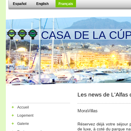
Español
English
Français
CASA DE LA CÚP
Les news de L'Alfas d
Accueil
MoraVillas
Logement
Galerie
Réservez déjà votre séjour 
de luxe, à coté du parque nat