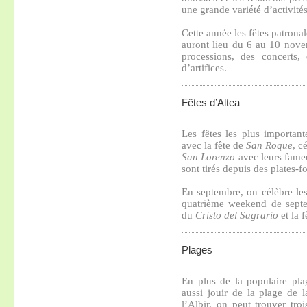
une grande variété d’activité
Cette année les fêtes patrona
auront lieu du 6 au 10 novem
processions, des concerts,
d’artifices.
Fêtes d’Altea
Les fêtes les plus importan
avec la fête de
San Roque
, c
San Lorenzo
avec leurs fameu
sont tirés depuis des plates-f
En septembre, on célèbre les
quatrième weekend de septem
du
Cristo del Sagrario
et la f
Plages
En plus de la populaire pla
aussi jouir de la plage de
l’Albir, on peut trouver tro